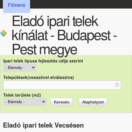
FŐMENÜ
Ugrás a tartalomra
Főmenü
Eladó ipari telek
kínálat - Budapest -
Pest megye
Ipari telek típusa fejlesztés célja szerint
Települések(vesszővel elválasztva)
Telek területe (m2)
Eladó ipari telek Vecsésen