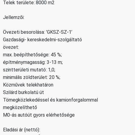
Telek területe: 8000 m2
Jellemzői:
Övezeti besorolása: ’GKSZ-SZ-1’
Gazdasági- kereskedelmi-szolgáltató
övezet:
max. beépíthetősége: 45 %;
építménymagasság: 3-13 m;
szintterületi mutató: 1,0;
minimális zöldterület: 20 %;
Közművek telekhatáron
Szilárd burkolatú út
Tömegközlekedéssel és kamionforgalommal
megközelíthető
M0-ás autóút gyors elérhetősége
Eladási ár (nettó):