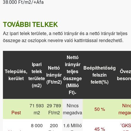
38.000 Ft/m2/+Áfa
TOVÁBBI TELKEK
Az ipari telek területe, a nettó irányár és a nettó irányár teljes
összege az oszlopok neveire való kattintással rendezhető.
Nettó
Ipari
irányár
Nettó
Beépíthetőség
Település,
telek
teljes
Övez
irányár
felszín
kerület
területe
összege
besor
(Ft/m2)
felett(%)
(m2)
(Millió
Ft)
71 593
29 789
Nincs
Nin
50 %
Pest
m2
Ft/m2
megadva
mega
8 000
200
1.6 Millió
’GKS
45 %