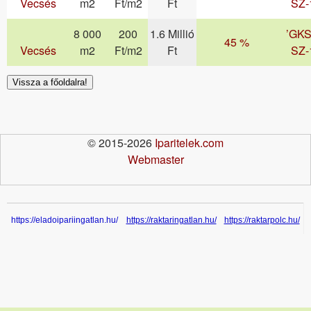
Vecsés
m2
Ft/m2
Ft
SZ-
8 000
200
1.6 Millió
’GKS
45 %
Vecsés
m2
Ft/m2
Ft
SZ-
Vissza a főoldalra!
© 2015-2026
Iparitelek.com
Webmaster
https://eladoipariingatlan.hu/
https://raktaringatlan.hu/
https://raktarpolc.hu/