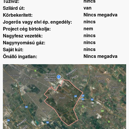
nincs
Tüzivíz:
van
Szilárd út:
Nincs megadva
Körbekerített:
nincs
Jogerős vagy elvi ép. engedély:
nem
Project cég birtokolja:
nincs
Nagyfesz vezeték:
nincs
Nagynyomású gáz:
nincs
Saját kút:
Nincs megadva
Önálló ingatlan: