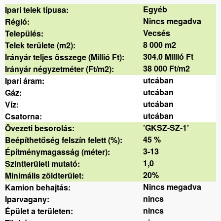
Egyéb
Ipari telek típusa:
Nincs megadva
Régió:
Vecsés
Település:
8 000 m2
Telek területe (m2):
304.0 Millió Ft
Irányár teljes összege (Millió Ft):
38 000 Ft/m2
Irányár négyzetméter (Ft/m2):
utcában
Ipari áram:
utcában
Gáz:
utcában
Víz:
utcában
Csatorna:
’GKSZ-SZ-1’
Övezeti besorolás:
45 %
Beépíthetőség felszín felett (%):
3-13
Építménymagasság (méter):
1,0
Szintterületi mutató:
20%
Minimális zöldterület:
Nincs megadva
Kamion behajtás:
nincs
Iparvagany:
nincs
Épület a területen: