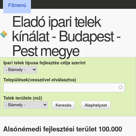
FŐMENÜ
Ugrás a tartalomra
Főmenü
Eladó ipari telek
kínálat - Budapest -
Pest megye
Ipari telek típusa fejlesztés célja szerint
Települések(vesszővel elválasztva)
Telek területe (m2)
Alsónémedi fejlesztési terület 100.000