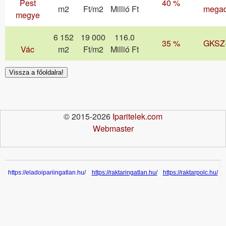
Pest
40 %
m2
Ft/m2
Millió Ft
mega
megye
6 152
19 000
116.0
35 %
GKSZ
Vác
m2
Ft/m2
Millió Ft
Vissza a főoldalra!
© 2015-2026
Iparitelek.com
Webmaster
https://eladoipariingatlan.hu/
https://raktaringatlan.hu/
https://raktarpolc.hu/