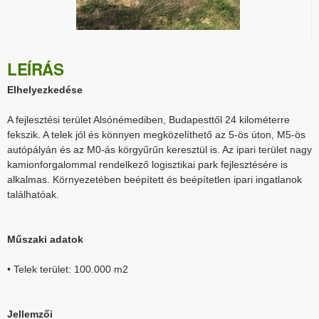
LEÍRÁS
Elhelyezkedése
A fejlesztési terület Alsónémediben, Budapesttől 24 kilométerre
fekszik. A telek jól és könnyen megközelíthető az 5-ös úton, M5-ös
autópályán és az M0-ás körgyűrűn keresztül is. Az ipari terület nagy
kamionforgalommal rendelkező logisztikai park fejlesztésére is
alkalmas. Környezetében beépített és beépítetlen ipari ingatlanok
találhatóak.
Műszaki adatok
• Telek terület: 100.000 m2
Jellemzői