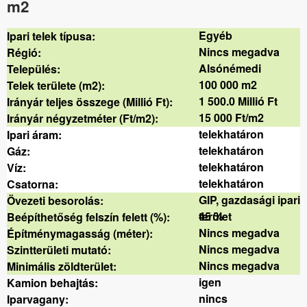
m2
Egyéb
Ipari telek típusa:
Nincs megadva
Régió:
Alsónémedi
Település:
100 000 m2
Telek területe (m2):
1 500.0 Millió Ft
Irányár teljes összege (Millió Ft):
15 000 Ft/m2
Irányár négyzetméter (Ft/m2):
telekhatáron
Ipari áram:
telekhatáron
Gáz:
telekhatáron
Víz:
telekhatáron
Csatorna:
GIP, gazdasági ipari
Övezeti besorolás:
terület
45 %
Beépíthetőség felszín felett (%):
Nincs megadva
Építménymagasság (méter):
Nincs megadva
Szintterületi mutató:
Nincs megadva
Minimális zöldterület:
igen
Kamion behajtás:
nincs
Iparvagany: