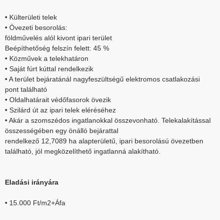
• Külterületi telek
• Övezeti besorolás:
földművelés alól kivont ipari terület
Beépíthetőség felszín felett: 45 %
• Közművek a telekhatáron
• Saját fúrt kúttal rendelkezik
• A terület bejáratánál nagyfeszültségű elektromos csatlakozási
pont található
• Oldalhatárait védőfasorok övezik
• Szilárd út az ipari telek eléréséhez
• Akár a szomszédos ingatlanokkal összevonható. Telekalakítással
összességében egy önálló bejárattal
rendelkező 12,7089 ha alapterületű, ipari besorolású övezetben
található, jól megközelíthető ingatlanná alakítható.
Eladási irányára
• 15.000 Ft/m2+Áfa