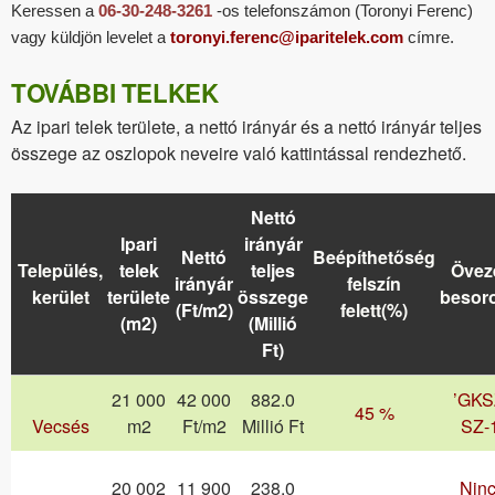
Keressen a
06-30-248-3261
-os telefonszámon (Toronyi Ferenc)
vagy küldjön levelet a
toronyi.ferenc@iparitelek.com
címre.
TOVÁBBI TELKEK
Az ipari telek területe, a nettó irányár és a nettó irányár teljes
összege az oszlopok neveire való kattintással rendezhető.
Nettó
Ipari
irányár
Nettó
Beépíthetőség
Település,
telek
teljes
Öveze
irányár
felszín
kerület
területe
összege
besor
(Ft/m2)
felett(%)
(m2)
(Millió
Ft)
21 000
42 000
882.0
’GKS
45 %
Vecsés
m2
Ft/m2
Millió Ft
SZ-1
20 002
11 900
238.0
Nin