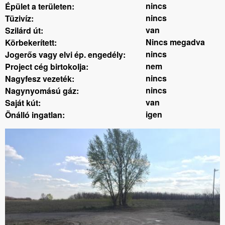
nincs
Épület a területen:
nincs
Tüzivíz:
van
Szilárd út:
Nincs megadva
Körbekerített:
nincs
Jogerős vagy elvi ép. engedély:
nem
Project cég birtokolja:
nincs
Nagyfesz vezeték:
nincs
Nagynyomású gáz:
van
Saját kút:
igen
Önálló ingatlan: