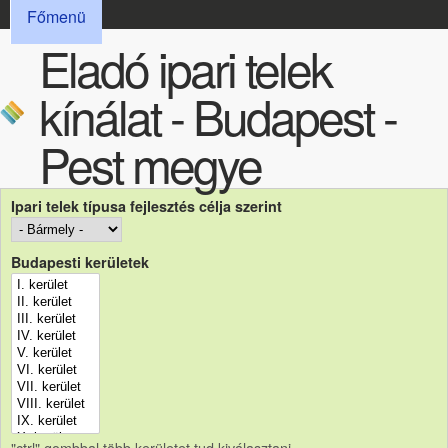
FŐMENÜ
Ugrás a tartalomra
Főmenü
Eladó ipari telek
kínálat - Budapest -
Pest megye
Ipari telek típusa fejlesztés célja szerint
Budapesti kerületek
"ctrl" gombbal több kerületet tud kiválasztani