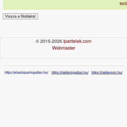
terü
Vissza a főoldalra!
© 2015-2026
Iparitelek.com
Webmaster
https://eladoipariingatlan.hu/
https://raktaringatlan.hu/
https://raktarpolc.hu/