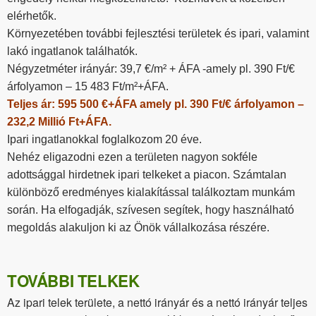
elérhetők.
Környezetében további fejlesztési területek és ipari, valamint
lakó ingatlanok találhatók.
Négyzetméter irányár: 39,7 €/m² + ÁFA -amely pl. 390 Ft/€
árfolyamon – 15 483 Ft/m²+ÁFA.
Teljes ár: 595 500 €+ÁFA amely pl. 390 Ft/€ árfolyamon –
232,2 Millió Ft+ÁFA.
Ipari ingatlanokkal foglalkozom 20 éve.
Nehéz eligazodni ezen a területen nagyon sokféle
adottsággal hirdetnek ipari telkeket a piacon. Számtalan
különböző eredményes kialakítással találkoztam munkám
során. Ha elfogadják, szívesen segítek, hogy használható
megoldás alakuljon ki az Önök vállalkozása részére.
TOVÁBBI TELKEK
Az ipari telek területe, a nettó irányár és a nettó irányár teljes