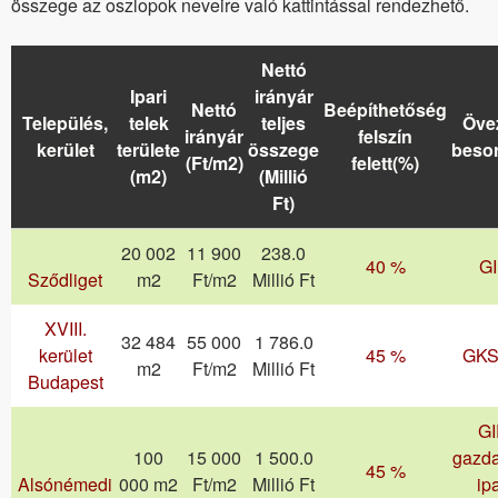
összege az oszlopok neveire való kattintással rendezhető.
Nettó
Ipari
irányár
Nettó
Beépíthetőség
Település,
telek
teljes
Övez
irányár
felszín
kerület
területe
összege
beso
(Ft/m2)
felett(%)
(m2)
(Millió
Ft)
20 002
11 900
238.0
40 %
G
Sződliget
m2
Ft/m2
Millió Ft
XVIII.
32 484
55 000
1 786.0
kerület
45 %
GKS
m2
Ft/m2
Millió Ft
Budapest
GI
100
15 000
1 500.0
gazd
45 %
Alsónémedi
000 m2
Ft/m2
Millió Ft
ipa