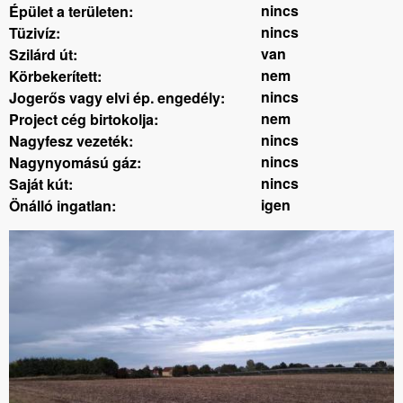
nincs
Épület a területen:
nincs
Tüzivíz:
van
Szilárd út:
nem
Körbekerített:
nincs
Jogerős vagy elvi ép. engedély:
nem
Project cég birtokolja:
nincs
Nagyfesz vezeték:
nincs
Nagynyomású gáz:
nincs
Saját kút:
igen
Önálló ingatlan: