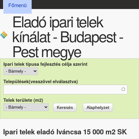
FŐMENÜ
Ugrás a tartalomra
Főmenü
Eladó ipari telek
kínálat - Budapest -
Pest megye
Ipari telek típusa fejlesztés célja szerint
Települések(vesszővel elválasztva)
Telek területe (m2)
Ipari telek eladó Iváncsa 15 000 m2 SK