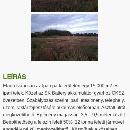
LEÍRÁS
Eladó Iváncsán az Ipari park területén egy 15 000 m2-es
ipari telek. Közel az SK Battery akkumulátor gyárhoz GKSZ
övezetben. Szabályozás szerint ipari létesítmény, telephely,
üzem, raktár fejlesztésére alkalmas elsősorban. Aszfalt útról
megközelíthető. Építmény magasság: 3,5 – 9,5 méter között.
Beépíthetőség a felszín felett 50%. 12 tonna feletti járművel
engedély nélkül megközelíthető. Közművek a közelben