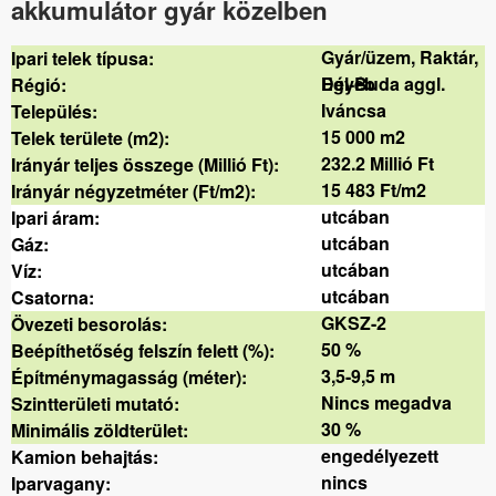
akkumulátor gyár közelben
Gyár/üzem, Raktár,
Ipari telek típusa:
Egyéb
Dél-Buda aggl.
Régió:
Iváncsa
Település:
15 000 m2
Telek területe (m2):
232.2 Millió Ft
Irányár teljes összege (Millió Ft):
15 483 Ft/m2
Irányár négyzetméter (Ft/m2):
utcában
Ipari áram:
utcában
Gáz:
utcában
Víz:
utcában
Csatorna:
GKSZ-2
Övezeti besorolás:
50 %
Beépíthetőség felszín felett (%):
3,5-9,5 m
Építménymagasság (méter):
Nincs megadva
Szintterületi mutató:
30 %
Minimális zöldterület:
engedélyezett
Kamion behajtás:
nincs
Iparvagany: