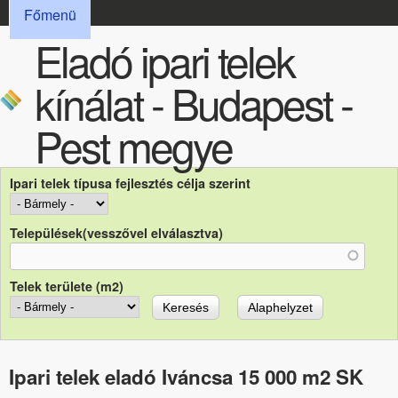
FŐMENÜ
Ugrás a tartalomra
Főmenü
Eladó ipari telek
kínálat - Budapest -
Pest megye
Ipari telek típusa fejlesztés célja szerint
Települések(vesszővel elválasztva)
Telek területe (m2)
Ipari telek eladó Iváncsa 15 000 m2 SK