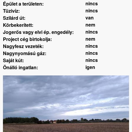
nincs
Épület a területen:
nincs
Tüzivíz:
van
Szilárd út:
nem
Körbekerített:
nincs
Jogerős vagy elvi ép. engedély:
nem
Project cég birtokolja:
nincs
Nagyfesz vezeték:
nincs
Nagynyomású gáz:
nincs
Saját kút:
igen
Önálló ingatlan: