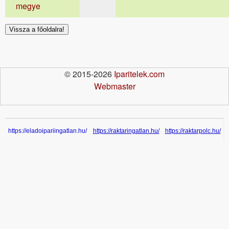
megye
Vissza a főoldalra!
© 2015-2026
Iparitelek.com
Webmaster
https://eladoipariingatlan.hu/
https://raktaringatlan.hu/
https://raktarpolc.hu/