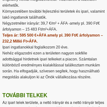
elérhetők.
Környezetében további fejlesztési területek és ipari, valamint
lakó ingatlanok találhatók.
Négyzetméter irányár: 39,7 €/m² + ÁFA -amely pl. 390 Ft/€
árfolyamon – 15 483 Ft/m²+ÁFA.
Teljes ár: 595 500 €+ÁFA amely pl. 390 Ft/€ árfolyamon –
232,2 Millió Ft+ÁFA.
Ipari ingatlanokkal foglalkozom 20 éve.
Nehéz eligazodni ezen a területen nagyon sokféle
adottsággal hirdetnek ipari telkeket a piacon. Számtalan
különböző eredményes kialakítással találkoztam munkám
során. Ha elfogadják, szívesen segítek, hogy használható
megoldás alakuljon ki az Önök vállalkozása részére.
TOVÁBBI TELKEK
Az ipari telek területe, a nettó irányár és a nettó irányár teljes