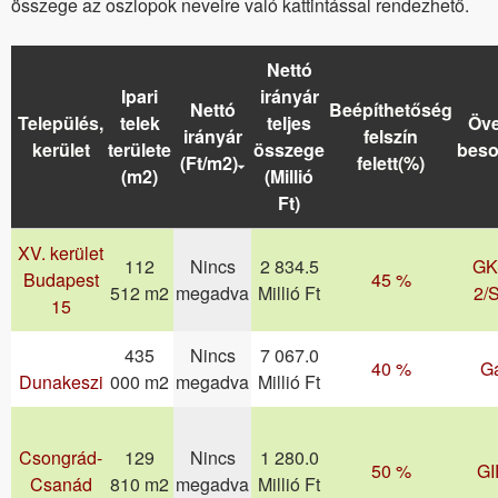
összege az oszlopok neveire való kattintással rendezhető.
Nettó
Ipari
irányár
Nettó
Beépíthetőség
Település,
telek
teljes
Öve
irányár
felszín
kerület
területe
összege
beso
(Ft/m2)
felett(%)
(m2)
(Millió
Ft)
XV. kerület
112
Nincs
2 834.5
GK
Budapest
45 %
512 m2
megadva
Millió Ft
2/
15
435
Nincs
7 067.0
40 %
G
Dunakeszi
000 m2
megadva
Millió Ft
Csongrád-
129
Nincs
1 280.0
50 %
GI
Csanád
810 m2
megadva
Millió Ft