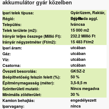
akkumulátor gyár közelben
Gyár/üzem, Raktár,
Ipari telek típusa:
Egyéb
Dél-Buda aggl.
Régió:
Iváncsa
Település:
15 000 m2
Telek területe (m2):
232.2 Millió Ft
Irányár teljes összege (Millió Ft):
15 483 Ft/m2
Irányár négyzetméter (Ft/m2):
utcában
Ipari áram:
utcában
Gáz:
utcában
Víz:
utcában
Csatorna:
GKSZ-2
Övezeti besorolás:
50 %
Beépíthetőség felszín felett (%):
3,5-9,5 m
Építménymagasság (méter):
Nincs megadva
Szintterületi mutató:
30 %
Minimális zöldterület:
engedélyezett
Kamion behajtás:
nincs
Iparvagany: