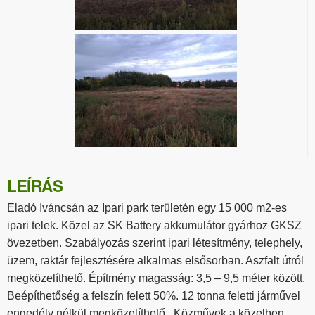
LEÍRÁS
Eladó Iváncsán az Ipari park területén egy 15 000 m2-es
ipari telek. Közel az SK Battery akkumulátor gyárhoz GKSZ
övezetben. Szabályozás szerint ipari létesítmény, telephely,
üzem, raktár fejlesztésére alkalmas elsősorban. Aszfalt útról
megközelíthető. Építmény magasság: 3,5 – 9,5 méter között.
Beépíthetőség a felszín felett 50%. 12 tonna feletti járművel
engedély nélkül megközelíthető. Közművek a közelben