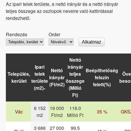
Az ipari telek területe, a nettó irányár és a nettó irányár
teljes összege az oszlopok neveire való kattintással
rendezhető.
Rendezés
Order
Nettó
Ipari
irányár
Nettó
Beépíthetőség
Település,
telek
teljes
Öve
irányár
felszín
kerület
területe
összege
beso
(Ft/m2)
felett(%)
(m2)
(Millió
Ft)
6 152
19 000
116.0
Vác
35 %
GKS
m2
Ft/m2
Millió Ft
3 686
27 000
99.5