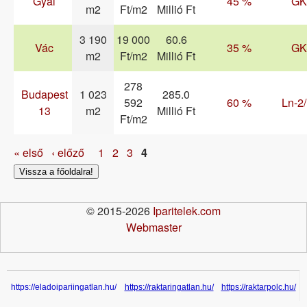
Gyál
45 %
GK
m2
Ft/m2
Millió Ft
3 190
19 000
60.6
Vác
35 %
GK
m2
Ft/m2
Millió Ft
278
Budapest
1 023
285.0
592
60 %
Ln-2
13
m2
Millió Ft
Ft/m2
Oldalak
« első
‹ előző
1
2
3
4
Vissza a főoldalra!
© 2015-2026
Iparitelek.com
Webmaster
https://eladoipariingatlan.hu/
https://raktaringatlan.hu/
https://raktarpolc.hu/