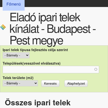
FŐMENÜ
Ugrás a tartalomra
Főmenü
Eladó ipari telek
kínálat - Budapest -
Pest megye
Ipari telek típusa fejlesztés célja szerint
Települések(vesszővel elválasztva)
Telek területe (m2)
Összes ipari telek