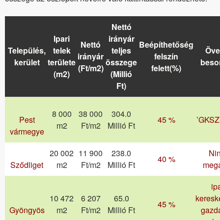
Nettó
Ipari
irányár
Nettó
Beépíthetőség
Település,
telek
teljes
Öve
irányár
felszín
kerület
területe
összege
beso
(Ft/m2)
felett(%)
(m2)
(Millió
Ft)
8 000
38 000
304.0
Pest
45 %
’GKSZ
m2
Ft/m2
Millió Ft
vármegye
20 002
11 900
238.0
Ni
40 %
Sződliget
m2
Ft/m2
Millió Ft
meg
ip
10 472
6 207
65.0
keresk
45 %
Gyöngyös
m2
Ft/m2
Millió Ft
gazd