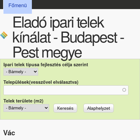
FŐMENÜ
Ugrás a tartalomra
Főmenü
Eladó ipari telek
kínálat - Budapest -
Pest megye
Ipari telek típusa fejlesztés célja szerint
Települések(vesszővel elválasztva)
Telek területe (m2)
Vác