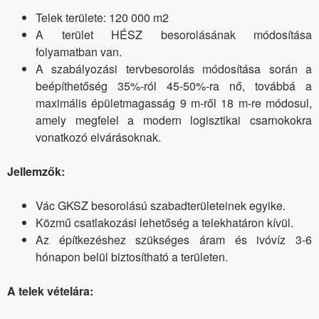
Telek területe: 120 000 m2
A terület HÉSZ besorolásának módosítása
folyamatban van.
A szabályozási tervbesorolás módosítása során a
beépíthetőség 35%-ról 45-50%-ra nő, továbbá a
maximális épületmagasság 9 m-ről 18 m-re módosul,
amely megfelel a modern logisztikai csarnokokra
vonatkozó elvárásoknak.
Jellemzők:
Vác GKSZ besorolású szabadterületeinek egyike.
Közmű csatlakozási lehetőség a telekhatáron kívül.
Az építkezéshez szükséges áram és ivóvíz 3-6
hónapon belül biztosítható a területen.
A telek vételára: