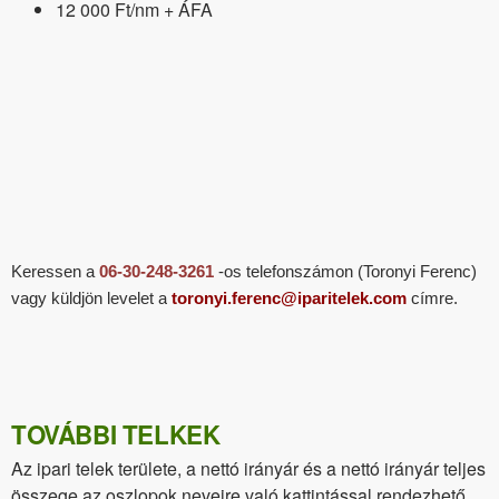
12 000 Ft/nm + ÁFA
Keressen a
06-30-248-3261
-os telefonszámon (Toronyi Ferenc)
vagy küldjön levelet a
toronyi.ferenc@iparitelek.com
címre.
TOVÁBBI TELKEK
Az ipari telek területe, a nettó irányár és a nettó irányár teljes
összege az oszlopok neveire való kattintással rendezhető.