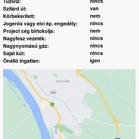
nincs
Tüzivíz:
van
Szilárd út:
nem
Körbekerített:
nincs
Jogerős vagy elvi ép. engedély:
nem
Project cég birtokolja:
nincs
Nagyfesz vezeték:
nincs
Nagynyomású gáz:
nincs
Saját kút:
igen
Önálló ingatlan: