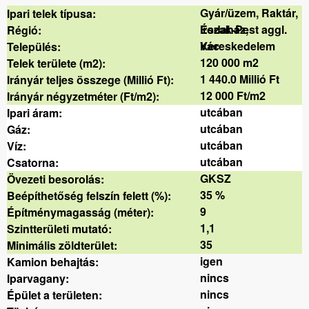
Gyár/üzem, Raktár,
Ipari telek típusa:
Irodaház,
Észak-Pest aggl.
Régió:
Kereskedelem
Vác
Település:
120 000 m2
Telek területe (m2):
1 440.0 Millió Ft
Irányár teljes összege (Millió Ft):
12 000 Ft/m2
Irányár négyzetméter (Ft/m2):
utcában
Ipari áram:
utcában
Gáz:
utcában
Víz:
utcában
Csatorna:
GKSZ
Övezeti besorolás:
35 %
Beépíthetőség felszín felett (%):
9
Építménymagasság (méter):
1,1
Szintterületi mutató:
35
Minimális zöldterület:
igen
Kamion behajtás:
nincs
Iparvagany:
nincs
Épület a területen: