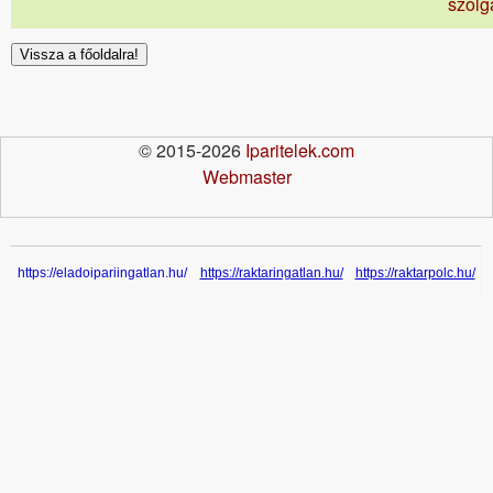
szolg
Vissza a főoldalra!
© 2015-2026
Iparitelek.com
Webmaster
https://eladoipariingatlan.hu/
https://raktaringatlan.hu/
https://raktarpolc.hu/