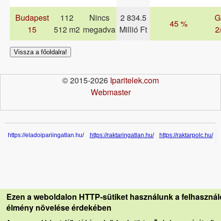
Budapest
112
Nincs
2 834.5
G
45 %
15
512 m2
megadva
Millió Ft
2
Vissza a főoldalra!
© 2015-2026
Iparitelek.com
Webmaster
https://eladoipariingatlan.hu/
https://raktaringatlan.hu/
https://raktarpolc.hu/
Ezen a weboldalon HTTP-sütiket használunk a felhasznál
élmény növelése érdekében