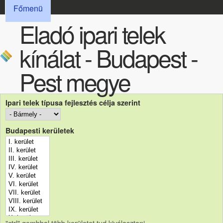
FŐMENÜ
Ugrás a tartalomra
Főmenü
Eladó ipari telek
kínálat - Budapest -
Pest megye
Ipari telek típusa fejlesztés célja szerint
Budapesti kerületek
"ctrl" gombbal több kerületet tud kiválasztani