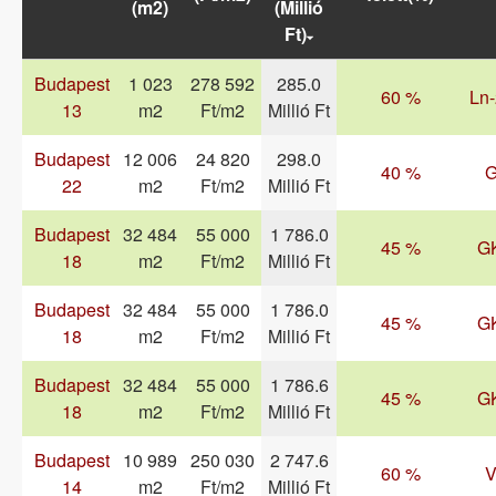
(m2)
(Millió
Ft)
Budapest
1 023
278 592
285.0
60 %
Ln-
13
m2
Ft/m2
Millió Ft
Budapest
12 006
24 820
298.0
40 %
22
m2
Ft/m2
Millió Ft
Budapest
32 484
55 000
1 786.0
45 %
G
18
m2
Ft/m2
Millió Ft
Budapest
32 484
55 000
1 786.0
45 %
G
18
m2
Ft/m2
Millió Ft
Budapest
32 484
55 000
1 786.6
45 %
G
18
m2
Ft/m2
Millió Ft
Budapest
10 989
250 030
2 747.6
60 %
V
14
m2
Ft/m2
Millió Ft