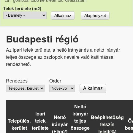
Telek területe (m2)
Budapesti régió
Az ipari telek területe, a nettó irányár és a nettó irányár
teljes összege az oszlopok neveire való kattintással
rendezhető.
Rendezés
Order
Nettó
Ipari
irányár
Nettó
Beépíthetőség
Település,
telek
teljes
Öv
irányár
felszín
kerület
területe
összege
bes
(Ft/m2)
felett(%)